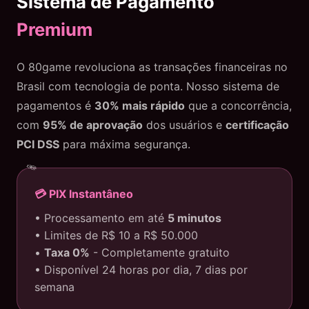
Sistema de Pagamento
Premium
O 80game revoluciona as transações financeiras no
Brasil com tecnologia de ponta. Nosso sistema de
pagamentos é
30% mais rápido
que a concorrência,
com
95% de aprovação
dos usuários e
certificação
PCI DSS
para máxima segurança.
💳 PIX Instantâneo
• Processamento em até
5 minutos
• Limites de R$ 10 a R$ 50.000
•
Taxa 0%
- Completamente gratuito
• Disponível 24 horas por dia, 7 dias por
semana