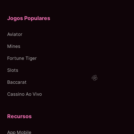
Jogos Populares
Aviator
Mines
Fortune Tiger
Slots
Baccarat
Cassino Ao Vivo
Recursos
App Mobile