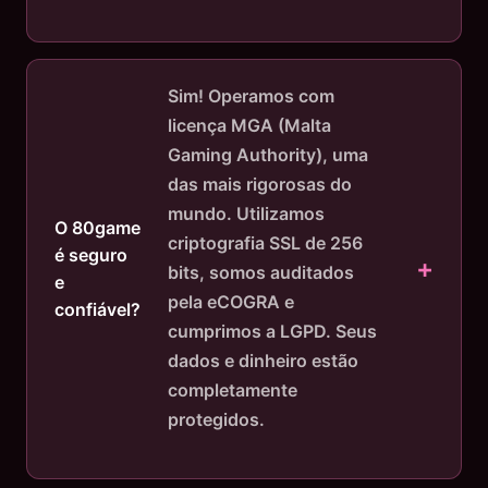
Sim! Operamos com
licença MGA (Malta
Gaming Authority), uma
das mais rigorosas do
mundo. Utilizamos
O 80game
criptografia SSL de 256
é seguro
bits, somos auditados
e
pela eCOGRA e
confiável?
cumprimos a LGPD. Seus
dados e dinheiro estão
completamente
protegidos.