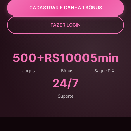
CADASTRAR E GANHAR BÔNUS
FAZER LOGIN
500+
R$1000
5min
Jogos
Bônus
Saque PIX
24/7
Suporte