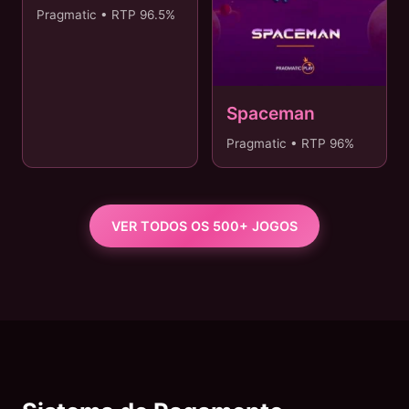
Pragmatic • RTP 96.5%
Spaceman
Pragmatic • RTP 96%
VER TODOS OS 500+ JOGOS