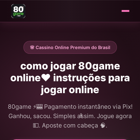
🌸 Cassino Online Premium do Brasil
como jogar 80game
online❤️ instruções para
jogar online
80game ⚡🎰 Pagamento instantâneo via Pix!
Ganhou, sacou. Simples assim. Jogue agora
💵. Aposte com cabeça 🧠.