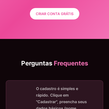
CRIAR CONTA GRÁTIS
Perguntas
Frequentes
O cadastro é simples e
rápido. Clique em
"Cadastrar", preencha seus
dados básicos (nome,