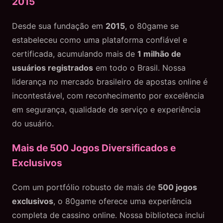
2015
Desde sua fundação em
2015
, o 80game se
estabeleceu como uma plataforma confiável e
certificada, acumulando mais de
1 milhão de
usuários registrados
em todo o Brasil. Nossa
liderança no mercado brasileiro de apostas online é
incontestável, com reconhecimento por excelência
em segurança, qualidade de serviço e experiência
do usuário.
Mais de 500 Jogos Diversificados e
Exclusivos
Com um portfólio robusto de mais de
500 jogos
exclusivos
, o 80game oferece uma experiência
completa de cassino online. Nossa biblioteca inclui