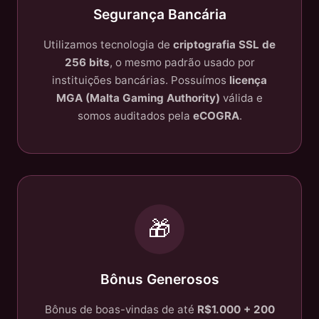
Segurança Bancária
Utilizamos tecnologia de
criptografia SSL de
256 bits
, o mesmo padrão usado por
instituições bancárias. Possuímos
licença
MGA (Malta Gaming Authority)
válida e
somos auditados pela
eCOGRA
.
🎁
Bônus Generosos
Bônus de boas-vindas de até
R$1.000 + 200