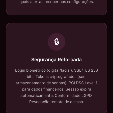
quais alertas receber nas configurações.
🔒
Segurança Reforçada
Login biométrico (digital/facial). SSL/TLS 256
bits. Tokens criptografados (sem
armazenamento de senhas). PCI DSS Level 1
para dados financeiros. Sessão expira
automaticamente. Conformidade LGPD.
Revogação remota de acesso.