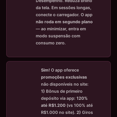
Desempenho. Reduza brilho
da tela. Em sessões longas,
conecte o carregador. O app
não roda em segundo plano
— ao minimizar, entra em
modo suspensão com
consumo zero.
Sim!
O app oferece
promoções exclusivas
não disponíveis no site:
1)
Bônus de primeiro
depósito via app:
120%
até R$1.200
(vs 100% até
R$1.000 no site).
2)
Giros