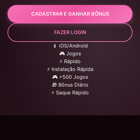
CADASTRAR E GANHAR BÔNUS
FAZER LOGIN
📱 iOS/Android
🎮 Jogos
⚡ Rápido
⚡ Instalação Rápida
🎮 +500 Jogos
🎁 Bônus Diário
⚡ Saque Rápido