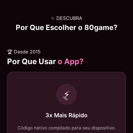
✨ DESCUBRA
Por Que Escolher o
80game
?
🏆 Desde 2015
Por Que Usar
o App?
⚡
3x Mais Rápido
Código nativo compilado para seu dispositivo.