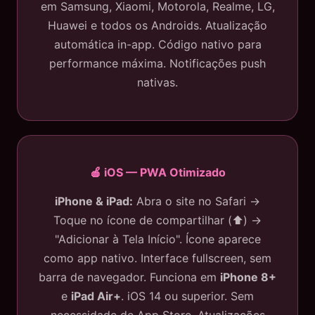
em Samsung, Xiaomi, Motorola, Realme, LG,
Huawei e todos os Androids. Atualização
automática in-app. Código nativo para
performance máxima. Notificações push
nativas.
🍎 iOS — PWA Otimizado
iPhone & iPad:
Abra o site no Safari →
Toque no ícone de compartilhar (⬆️) →
"Adicionar à Tela Início". Ícone aparece
como app nativo. Interface fullscreen, sem
barra de navegador. Funciona em
iPhone 8+
e
iPad Air+
. iOS 14 ou superior. Sem
necessidade de App Store. Atualizações