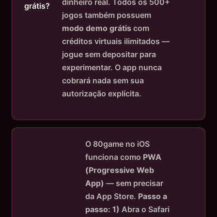
dinheiro real. Todos os 500+
grátis?
jogos também possuem
modo demo grátis
com
créditos virtuais ilimitados —
jogue sem depositar para
experimentar. O app nunca
cobrará nada sem sua
autorização explícita.
O 80game no iOS
funciona como
PWA
(Progressive Web
App)
— sem precisar
da App Store.
Passo a
passo:
1)
Abra o Safari