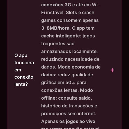
conexões 3G
e até em Wi-
Fi instável. Slots e crash
games consomem apenas
3-8MB/hora
. O app tem
cache inteligente
: jogos
frequentes são
armazenados localmente,
O app
reduzindo necessidade de
funciona
dados.
Modo economia de
em
dados
: reduz qualidade
conexão
gráfica em 50% para
lenta?
conexões lentas.
Modo
offline:
consulte saldo,
histórico de transações e
promoções sem internet.
Apenas os
jogos ao vivo
requerem conexão estável