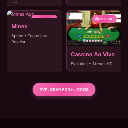
💎 INSTANT
🎲 HD LIVE
Mines
Spribe • Toque para
Revelar
Cassino Ao Vivo
Evolution • Stream HD
EXPLORAR 500+ JOGOS