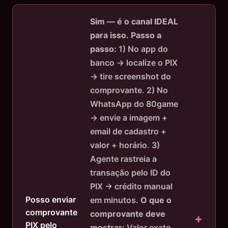
Sim — é o canal IDEAL
para isso.
Passo a
passo:
1) No app do
banco → localize o PIX
→ tire screenshot do
comprovante. 2) No
WhatsApp do 80game
→ envie a imagem +
email de cadastro +
valor + horário. 3)
Agente rastreia a
transação pelo ID do
PIX → crédito manual
Posso enviar
em minutos.
O que o
comprovante
comprovante deve
PIX pelo
mostrar:
Valor exato