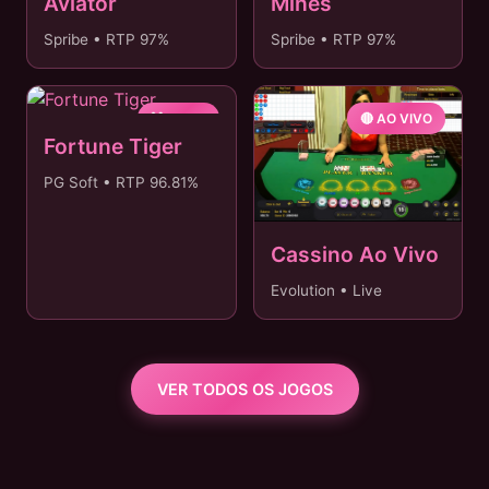
Aviator
Mines
Spribe • RTP 97%
Spribe • RTP 97%
🐯 NOVO
🔴 AO VIVO
Fortune Tiger
PG Soft • RTP 96.81%
Cassino Ao Vivo
Evolution • Live
VER TODOS OS JOGOS