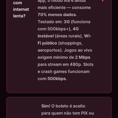
app, o modo lite é ainda
com
mais eficiente — consome
internet
70% menos dados
.
lenta?
Testado em:
3G
(funciona
com 500kbps+),
4G
instável
(áreas rurais),
Wi-
Fi público
(shoppings,
aeroportos). Jogos ao vivo
exigem mínimo de
2 Mbps
para stream em 480p. Slots
e crash games funcionam
com
500kbps
.
Sim!
O boleto é aceito
para quem não tem PIX ou