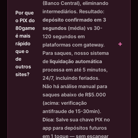
(Banco Central), eliminando
intermediários. Resultado:
Por que
depósito confirmado em 3
o PIX do
segundos
(média) vs 30-
80game
é mais
120 segundos em
rápido
plataformas com gateway.
que o
Para saques, nosso sistema
de
de
liquidação automática
outros
processa em até 5 minutos,
sites?
24/7, incluindo feriados.
Não há análise manual para
saques abaixo de R$5.000
(acima: verificação
antifraude de 15-30min).
Dica:
Salve sua chave PIX no
app para depósitos futuros
em 1 toque — sem escanear