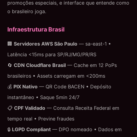
promoções especiais, e interface que entende como
o brasileiro joga.
Infraestrutura Brasil
🏢
Servidores AWS São Paulo
— sa-east-1 •
Latência <15ms para SP/RJ/MG/PR/RS
🔄
CDN Cloudflare Brasil
— Cache em 12 PoPs
brasileiros • Assets carregam em <200ms
💰
PIX Nativo
— QR Code BACEN • Depósito
instantâneo • Saque 5min 24/7
📋
CPF Validado
— Consulta Receita Federal em
tempo real • Previne fraudes
🔒
LGPD Compliant
— DPO nomeado • Dados em