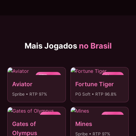
Mais Jogados
no Brasil
🇧🇷 #1 BR
🐯 #2 BR
Aviator
Fortune Tiger
Spribe • RTP 97%
PG Soft • RTP 96.8%
⚡ #3 BR
💎 #4 BR
Gates of
Mines
Olympus
Spribe • RTP 97%