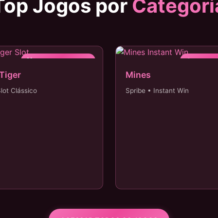
Top Jogos por
Categori
🐯 SLOT • RTP 96.81%
💎 INSTANT
Tiger
Mines
lot Clássico
Spribe • Instant Win