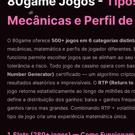
80game Jogos -
Tipo
Mecânicas e Perfil d
O 80game oferece
500+ jogos em 6 categorias distint
mecânicas, matemática e perfis de jogador diferentes.
funciona permite escolher jogos que se alinham ao seu 
tolerância a risco. Todo jogo de cassino opera com b
Number Generator)
certificado — um algoritmo cripto
resultados aleatórios e imprevisíveis. O
RTP (Return to 
jogo retorna estatisticamente ao longo de milhões de 
define a distribuição dos ganhos: baixa = ganhos frequ
ganhos raros mas grandes. Combinando RTP + volatili
tipo de jogo cria uma experiência matemática única.
1. Slots (280+ jogos) — Como Funcionam