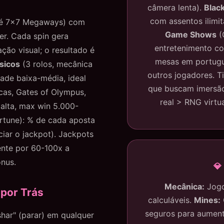
câmera lenta).
Black
com assentos ilimi
até 7×7 Megaways) com
Game Shows
(
er. Cada spin gera
entretenimento co
ção visual; o resultado é
mesas em portug
sicos
(3 rolos, mecânica
outros jogadores. T
dade baixa-média, ideal
que buscam imersão 
cas, Gates of Olympus,
real > RNG virtua
alta, max win 5.000-
rtune): % de cada aposta
iar o jackpot). Jackpots
nte por 60-100x a
ônus.
💎
Mecânica:
Jogo
 por Trás
calculáveis.
Mines:
seguros para aument
har" (parar) em qualquer