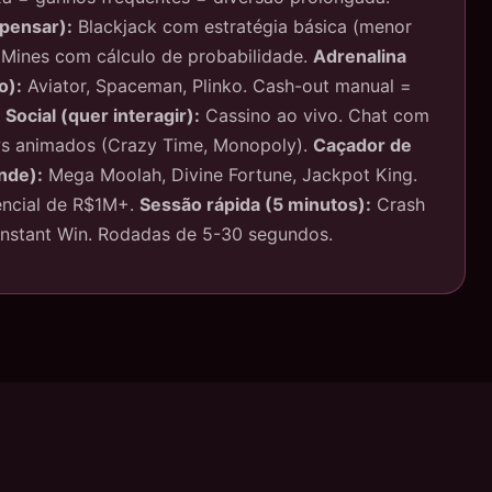
 pensar):
Blackjack com estratégia básica (menor
 Mines com cálculo de probabilidade.
Adrenalina
o):
Aviator, Spaceman, Plinko. Cash-out manual =
.
Social (quer interagir):
Cassino ao vivo. Chat com
s animados (Crazy Time, Monopoly).
Caçador de
nde):
Mega Moolah, Divine Fortune, Jackpot King.
ncial de R$1M+.
Sessão rápida (5 minutos):
Crash
Instant Win. Rodadas de 5-30 segundos.