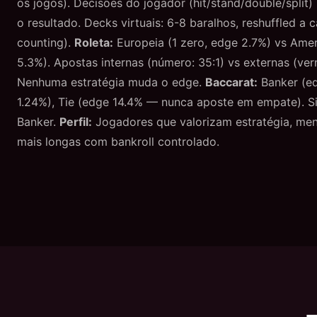
os jogos). Decisões do jogador (hit/stand/double/split)
o resultado. Decks virtuais: 6-8 baralhos, reshuffled a
counting).
Roleta:
Europeia (1 zero, edge 2.7%) vs Amer
5.3%). Apostas internas (número: 35:1) vs externas (verm
Nenhuma estratégia muda o edge.
Baccarat:
Banker (ed
1.24%), Tie (edge 14.4% — nunca aposte em empate). S
Banker.
Perfil:
Jogadores que valorizam estratégia, meno
mais longas com bankroll controlado.