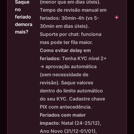
(menor que em dias úteis).
Saque
no
Tempo de revisão manual em
feriado
feriados: 30min-4h (vs 5-
demora
30min em dias úteis).
mais?
Suporte por chat: funciona
mas pode ter fila maior.
Como evitar delay em
feriados:
Tenha KYC nível 2+
→ aprovação automática
(sem necessidade de
revisão). Saque valores
dentro do limite automático
do seu KYC. Cadastre chave
PIX com antecedência.
Feriados com maior
impacto:
Natal (24-25/12),
Ano Novo (31/12-01/01),