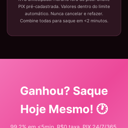
PIX pré-cadastrada. Valores dentro do limite
automático. Nunca cancelar e refazer.
Combine todas para saque em <2 minutos.
Ganhou? Saque
Hoje Mesmo! 🕐
99,2% em <5min. R$0 taxa. PIX 24/7/365.