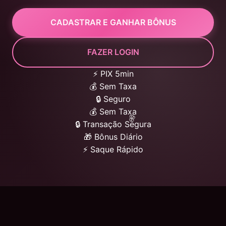
CADASTRAR E GANHAR BÔNUS
FAZER LOGIN
⚡ PIX 5min
💰 Sem Taxa
🔒 Seguro
💰 Sem Taxa
🔒 Transação Segura
🎁 Bônus Diário
⚡ Saque Rápido