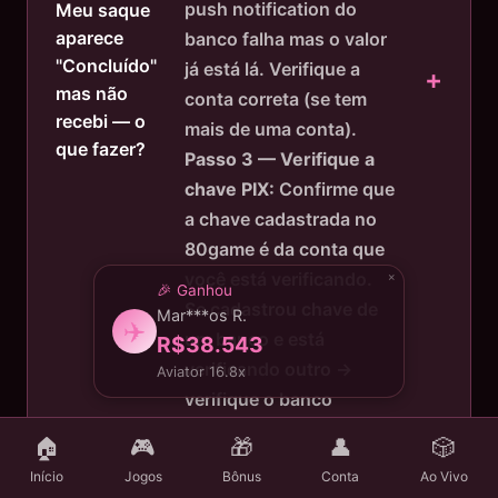
push notification do
Meu saque
aparece
banco falha mas o valor
"Concluído"
já está lá. Verifique a
mas não
conta correta (se tem
recebi — o
mais de uma conta).
que fazer?
Passo 3 — Verifique a
chave PIX:
Confirme que
a chave cadastrada no
80game é da conta que
você está verificando.
×
🎉 Ganhou
Se cadastrou chave de
Mar***os R.
✈️
um banco e está
R$38.543
verificando outro →
Aviator 16.8x
verifique o banco
correto.
Passo 4 —
🏠
🎮
🎁
👤
🎲
Contate suporte:
Se
Início
Jogos
Bônus
Conta
Ao Vivo
após 15 minutos o