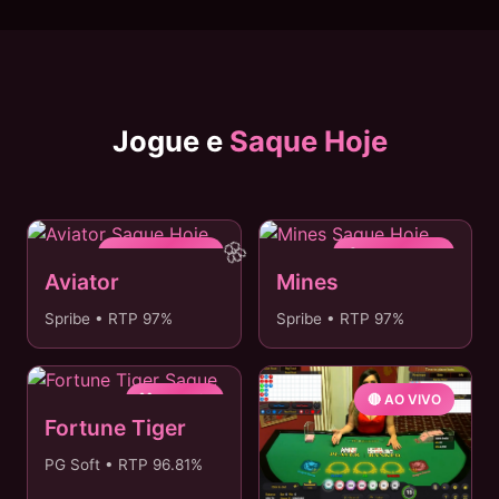
Jogue e
Saque Hoje
✈️ SAQUE 3MIN
💎 MESMO DIA
Aviator
Mines
Spribe • RTP 97%
Spribe • RTP 97%
🐯 PIX 24/7
🔴 AO VIVO
Fortune Tiger
PG Soft • RTP 96.81%