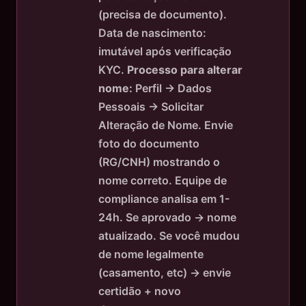
(precisa de documento).
Data de nascimento:
imutável após verificação
KYC.
Processo para alterar
nome:
Perfil → Dados
Pessoais → Solicitar
Alteração de Nome. Envie
foto do documento
(RG/CNH) mostrando o
nome correto. Equipe de
compliance analisa em 1-
24h. Se aprovado → nome
atualizado. Se você mudou
de nome legalmente
(casamento, etc) → envie
certidão + novo