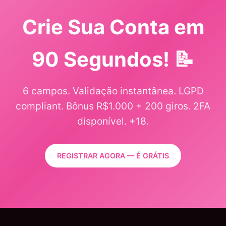
Crie Sua Conta em
90 Segundos! 📝
6 campos. Validação instantânea. LGPD
compliant. Bônus R$1.000 + 200 giros. 2FA
disponível. +18.
REGISTRAR AGORA — É GRÁTIS