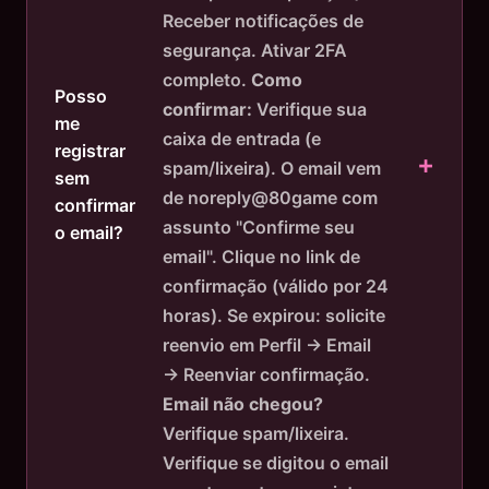
Receber notificações de
segurança. Ativar 2FA
completo.
Como
Posso
confirmar:
Verifique sua
me
caixa de entrada (e
registrar
spam/lixeira). O email vem
sem
de noreply@80game com
confirmar
assunto "Confirme seu
o email?
email". Clique no link de
confirmação (válido por 24
horas). Se expirou: solicite
reenvio em Perfil → Email
→ Reenviar confirmação.
Email não chegou?
Verifique spam/lixeira.
Verifique se digitou o email