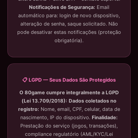
Notificações de Segurança:
Email
automático para: login de novo dispositivo,
alteração de senha, saque solicitado. Não
pode desativar estas notificações (proteção
obrigatória).
📋 LGPD — Seus Dados São Protegidos
O 80game cumpre integralmente a LGPD
(Lei 13.709/2018):
Dados coletados no
registro:
Nome, email, CPF, celular, data de
nascimento, IP do dispositivo.
Finalidade:
Prestação do serviço (jogos, transações),
compliance regulatório (AML/KYC/Lei