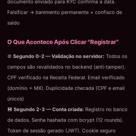
documento enviado para KYC confirma a data.
Falsificar → banimento permanente + confisco de
saldo
O Que Acontece Após Clicar "Registrar"
⚙️
Segundo 0-2 — Validação no servidor:
Todos os
campos são revalidados no backend (anti-tamper).
CPF verificado na Receita Federal. Email verificado
(domínio + MX). Duplicidade checada (CPF e email
únicos)
💾
Segundo 2-3 — Conta criada:
Registro no banco
de dados. Senha hashada com bcrypt (12 rounds).
Token de sessão gerado (JWT). Cookie seguro