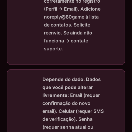
corretamente no registro
(Perfil → Email). Adicione
noreply@80game à lista
de contatos. Solicite
reenvio. Se ainda não
funciona → contate
suporte.
Depende do dado.
Dados
que você pode alterar
livremente:
Email (requer
confirmação do novo
email). Celular (requer SMS
de verificação). Senha
(requer senha atual ou