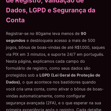
de Registro, Validação de
Dados, LGPD e Segurança da
Conta
Registrar-se no 80game leva menos de
90
segundos
e desbloqueia acesso a mais de 500
jogos, bônus de boas-vindas de até R$1.000, saques
via PIX em 3 minutos, e suporte 24/7 em português.
Nesta página, explicamos cada campo do
formulário de registro, como seus dados são
protegidos sob a
LGPD (Lei Geral de Proteção de
Dados)
, o que acontece nos bastidores quando
você cria uma conta, como ativar o bônus de boas-
vindas automaticamente, como configurar
segurança avançada (2FA), e o que esperar na sua
primeira experiência após o registro. Cada detalhe