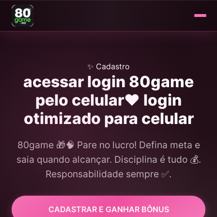
✨ Cadastro
acessar login 80game
pelo celular❤️ login
otimizado para celular
80game 🎁🧠 Pare no lucro! Defina meta e
saia quando alcançar. Disciplina é tudo 💰.
Responsabilidade sempre ✅.
CADASTRAR E GANHAR BÔNUS