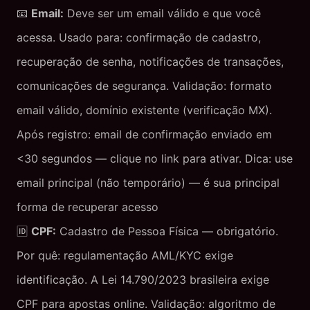
📧
Email:
Deve ser um email válido e que você
acessa. Usado para: confirmação de cadastro,
recuperação de senha, notificações de transações,
comunicações de segurança. Validação: formato
email válido, domínio existente (verificação MX).
Após registro: email de confirmação enviado em
<30 segundos — clique no link para ativar. Dica: use
email principal (não temporário) — é sua principal
forma de recuperar acesso
🆔
CPF:
Cadastro de Pessoa Física — obrigatório.
Por quê: regulamentação AML/KYC exige
identificação. A Lei 14.790/2023 brasileira exige
CPF para apostas online. Validação: algoritmo de