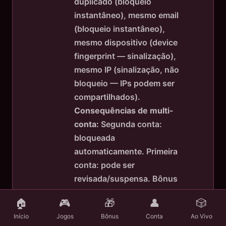
duplicado (bloqueio
instantâneo), mesmo email
(bloqueio instantâneo),
mesmo dispositivo (device
fingerprint — sinalização),
mesmo IP (sinalização, não
bloqueio — IPs podem ser
compartilhados).
Consequências de multi-
conta:
Segunda conta:
bloqueada
automaticamente. Primeira
conta: pode ser
revisada/suspensa. Bônus
obtidos fraudulentamente:
Posso
🏠
🎮
🎁
👤
🎲
ter mais
confiscados. Saldo: pode
Início
Jogos
Bônus
Conta
Ao Vivo
de uma
ser bloqueado até