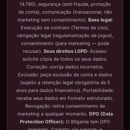
14.790), segurança (anti-fraude, proteção
de conta), comunicação (transacional, não
marketing sem consentimento).
Base legal:
Execução de contrato (Termos de Uso),
obrigação legal (regulamentação de jogos),
consentimento (para marketing — pode
recusar).
Seus direitos LGPD:
Acesso:
solicite cópia de todos os seus dados.
Correção: corrija dados incorretos.
Exclusão: peça exclusão da conta e dados
(sujeito a retenção legal obrigatória de 5
anos para dados financeiros). Portabilidade:
receba seus dados em formato estruturado.
Revogação: retire consentimento de
marketing a qualquer momento.
DPO (Data
Protection Officer):
O 80game tem DPO
nomeado. Contato: via suporte →