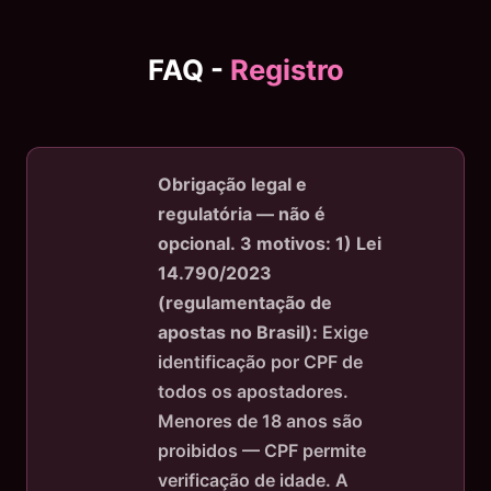
FAQ -
Registro
Obrigação legal e
regulatória — não é
opcional.
3 motivos:
1) Lei
14.790/2023
(regulamentação de
apostas no Brasil):
Exige
identificação por CPF de
todos os apostadores.
Menores de 18 anos são
proibidos — CPF permite
verificação de idade. A