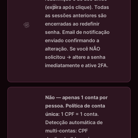
(expira após clique). Todas
as sessões anteriores são
encerradas ao redefinir
senha. Email de notificação
enviado confirmando a
alteração. Se você NÃO
solicitou → altere a senha
imediatamente e ative 2FA.
Não — apenas 1 conta por
pessoa.
Política de conta
única:
1 CPF = 1 conta.
Detecção automática de
multi-contas: CPF