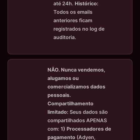
até 24h.
Histórico:
Todos os emails
anteriores ficam
registrados no log de
auditoria.
NÃO. Nunca vendemos,
alugamos ou
comercializamos dados
pessoais.
Compartilhamento
limitado:
Seus dados são
compartilhados APENAS
com:
1) Processadores de
pagamento
(Adyen,