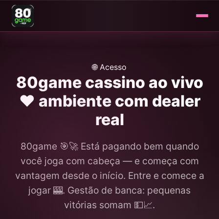
🌐 Acesso
80game cassino ao vivo
❤️ ambiente com dealer
real
80game 🎯🚀 Está pagando bem quando
você joga com cabeça — e começa com
vantagem desde o início. Entre e comece a
jogar 🎰. Gestão de banca: pequenas
vitórias somam 💵📈.