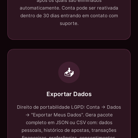
após os quais são eliminados
automaticamente. Conta pode ser reativada
dentro de 30 dias entrando em contato com
suporte.
📥
Exportar Dados
Direito de portabilidade LGPD: Conta → Dados
→ "Exportar Meus Dados". Gera pacote
completo em JSON ou CSV com: dados
pessoais, histórico de apostas, transações
financeiras, preferências, consentimentos,