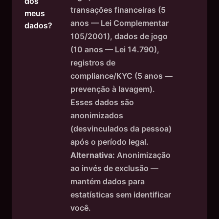
dos
transações financeiras (5
meus
anos — Lei Complementar
dados?
105/2001), dados de jogo
(10 anos — Lei 14.790),
registros de
compliance/KYC (5 anos —
prevenção à lavagem).
Esses dados são
anonimizados
(desvinculados da pessoa)
após o período legal.
Alternativa:
Anonimização
ao invés de exclusão —
mantém dados para
estatísticas sem identificar
você.