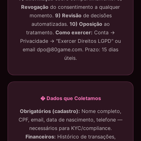
Revogação
do consentimento a qualquer
momento.
9) Revisão
de decisões
automatizadas.
10) Oposição
ao
tratamento.
Como exercer:
Conta →
Privacidade → "Exercer Direitos LGPD" ou
email
dpo@80game.com
. Prazo: 15 dias
úteis.
� Dados que Coletamos
Obrigatórios (cadastro):
Nome completo,
CPF, email, data de nascimento, telefone —
necessários para KYC/compliance.
Financeiros:
Histórico de transações,