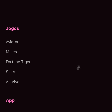
Jogos
Aviator
Mines
Fortune Tiger
Slots
Ao Vivo
App