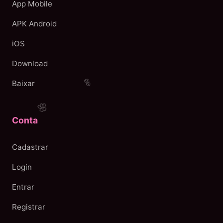
App Mobile
APK Android
iOS
Download
Baixar
Conta
Cadastrar
Login
Entrar
Registrar