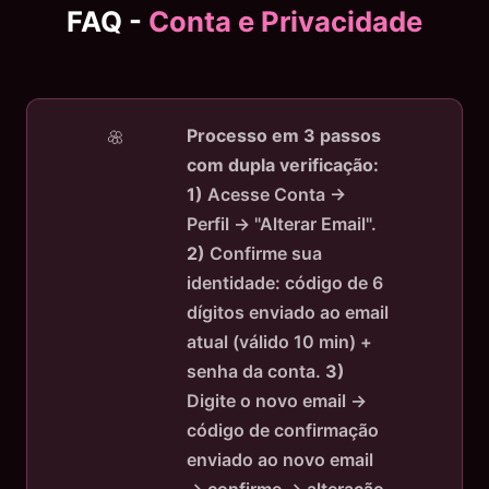
FAQ -
Conta e Privacidade
Processo em 3 passos
com dupla verificação:
1)
Acesse Conta →
Perfil → "Alterar Email".
2)
Confirme sua
identidade: código de 6
dígitos enviado ao email
atual (válido 10 min) +
senha da conta.
3)
Digite o novo email →
código de confirmação
enviado ao novo email
→ confirme → alteração