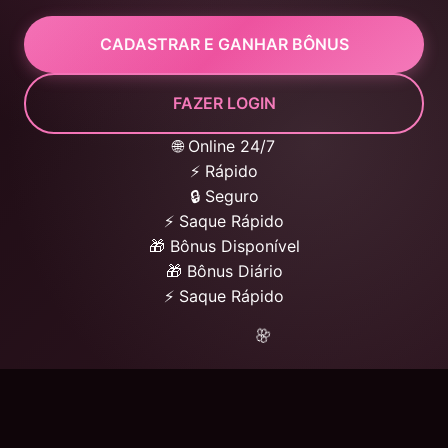
CADASTRAR E GANHAR BÔNUS
FAZER LOGIN
🌐 Online 24/7
⚡ Rápido
🔒 Seguro
⚡ Saque Rápido
🎁 Bônus Disponível
🎁 Bônus Diário
⚡ Saque Rápido