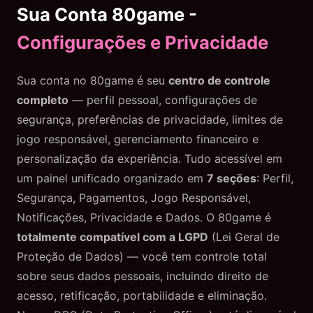
Sua Conta 80game -
Configurações e Privacidade
Sua conta no 80game é seu
centro de controle
completo
— perfil pessoal, configurações de
segurança, preferências de privacidade, limites de
jogo responsável, gerenciamento financeiro e
personalização da experiência. Tudo acessível em
um painel unificado organizado em
7 seções
: Perfil,
Segurança, Pagamentos, Jogo Responsável,
Notificações, Privacidade e Dados. O 80game é
totalmente compatível com a LGPD
(Lei Geral de
Proteção de Dados) — você tem controle total
sobre seus dados pessoais, incluindo direito de
acesso, retificação, portabilidade e eliminação.