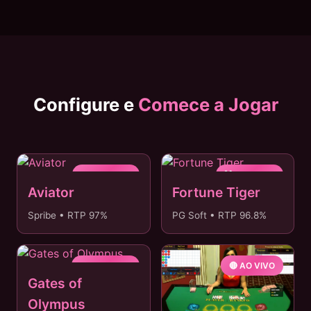
Configure e
Comece a Jogar
✈️ FAVORITO
🐯 POPULAR
Aviator
Fortune Tiger
Spribe • RTP 97%
PG Soft • RTP 96.8%
⚡ MEGA WIN
🔴 AO VIVO
Gates of
Olympus