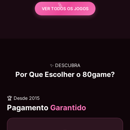
VER TODOS OS JOGOS
✨ DESCUBRA
Por Que Escolher o
80game
?
🏆 Desde 2015
Pagamento
Garantido