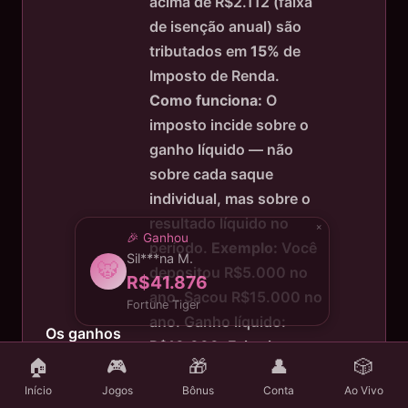
acima de R$2.112 (faixa
de isenção anual) são
tributados em
15%
de
Imposto de Renda.
Como funciona:
O
imposto incide sobre o
ganho líquido — não
sobre cada saque
individual, mas sobre o
resultado líquido no
período.
Exemplo:
Você
depositou R$5.000 no
ano. Sacou R$15.000 no
ano. Ganho líquido:
Os ganhos
R$10.000. Faixa isenta:
no 80game
🏠
🎮
🎁
👤
🎲
R$2.112. Base tributável:
são
Início
Jogos
Bônus
Conta
Ao Vivo
R$7.888. Imposto:
tributados?