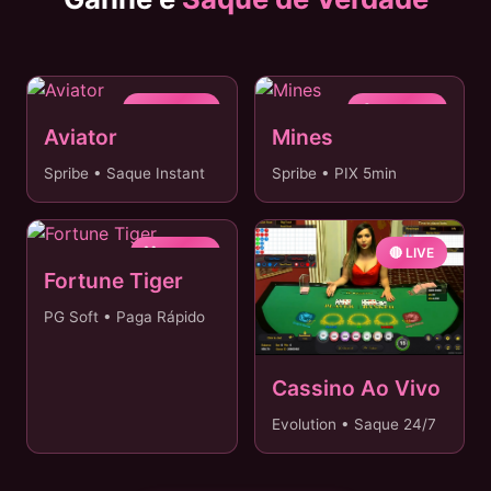
✈️ RTP 97%
💎 RTP 97%
Aviator
Mines
Spribe • Saque Instant
Spribe • PIX 5min
🐯 96.81%
🔴 LIVE
Fortune Tiger
PG Soft • Paga Rápido
Cassino Ao Vivo
Evolution • Saque 24/7