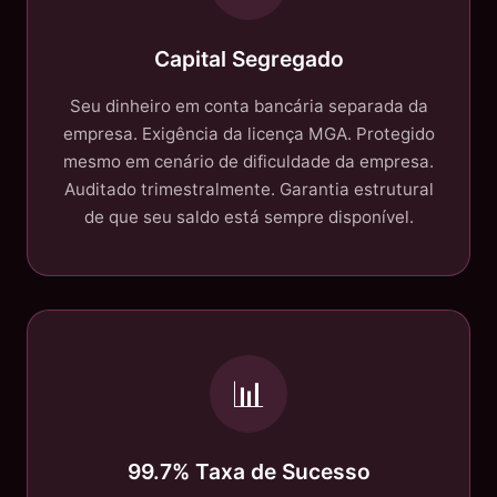
Capital Segregado
Seu dinheiro em conta bancária separada da
empresa. Exigência da licença MGA. Protegido
mesmo em cenário de dificuldade da empresa.
Auditado trimestralmente. Garantia estrutural
de que seu saldo está sempre disponível.
📊
99.7% Taxa de Sucesso