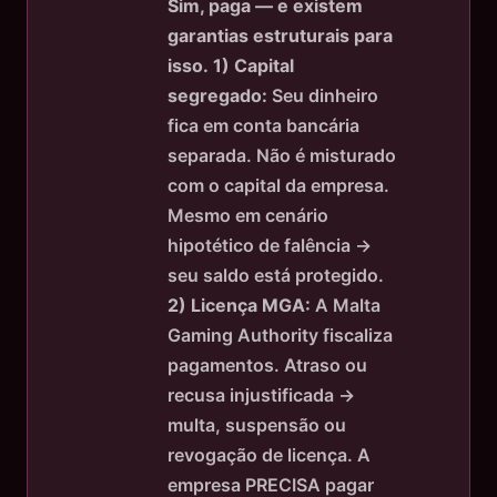
Sim, paga — e existem
garantias estruturais para
isso.
1) Capital
segregado:
Seu dinheiro
fica em conta bancária
separada. Não é misturado
com o capital da empresa.
Mesmo em cenário
hipotético de falência →
seu saldo está protegido.
2) Licença MGA:
A Malta
Gaming Authority fiscaliza
pagamentos. Atraso ou
recusa injustificada →
multa, suspensão ou
revogação de licença. A
empresa PRECISA pagar