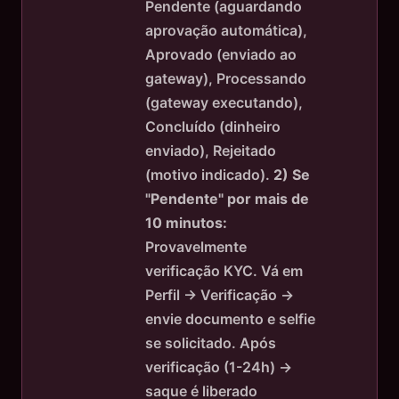
Pendente (aguardando
aprovação automática),
Aprovado (enviado ao
gateway), Processando
(gateway executando),
Concluído (dinheiro
enviado), Rejeitado
(motivo indicado).
2) Se
"Pendente" por mais de
10 minutos:
Provavelmente
verificação KYC. Vá em
Perfil → Verificação →
envie documento e selfie
se solicitado. Após
verificação (1-24h) →
saque é liberado