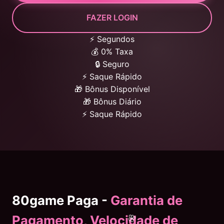
FAZER LOGIN
⚡ Segundos
💰 0% Taxa
🔒 Seguro
⚡ Saque Rápido
🎁 Bônus Disponível
🎁 Bônus Diário
⚡ Saque Rápido
80game Paga -
Garantia de
Pagamento, Velocidade de