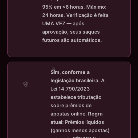
95% em <6 horas. Máximo:
24 horas. Verificação é feita
UMA VEZ — após
aprovação, seus saques
futuros são automáticos.
Sim, conforme a
legislação brasileira.
A
Lei 14.790/2023
estabelece tributação
sobre prêmios de
apostas online.
Regra
atual:
Prêmios líquidos
(ganhos menos apostas)