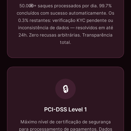
50.000+ saques processados por dia. 99.7%
concluídos com sucesso automaticamente. Os
0.3% restantes: verificação KYC pendente ou
inconsistência de dados — resolvidos em até
24h. Zero recusas arbitrárias. Transparência
total.
🔒
PCI-DSS Level 1
Máximo nível de certificação de segurança
para processamento de pagamentos. Dados