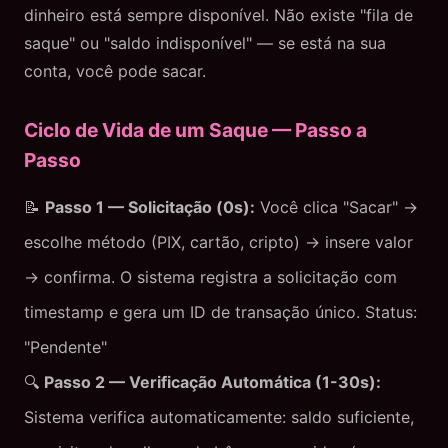
dinheiro está sempre disponível. Não existe "fila de
saque" ou "saldo indisponível" — se está na sua
conta, você pode sacar.
Ciclo de Vida de um Saque — Passo a
Passo
📝
Passo 1 — Solicitação (0s):
Você clica "Sacar" →
escolhe método (PIX, cartão, cripto) → insere valor
→ confirma. O sistema registra a solicitação com
timestamp e gera um ID de transação único. Status:
"Pendente"
🔍
Passo 2 — Verificação Automática (1-30s):
Sistema verifica automaticamente: saldo suficiente,