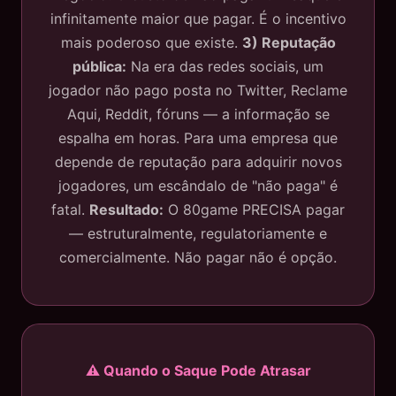
infinitamente maior que pagar. É o incentivo
mais poderoso que existe.
3) Reputação
pública:
Na era das redes sociais, um
jogador não pago posta no Twitter, Reclame
Aqui, Reddit, fóruns — a informação se
espalha em horas. Para uma empresa que
depende de reputação para adquirir novos
jogadores, um escândalo de "não paga" é
fatal.
Resultado:
O 80game PRECISA pagar
— estruturalmente, regulatoriamente e
comercialmente. Não pagar não é opção.
⚠️ Quando o Saque Pode Atrasar