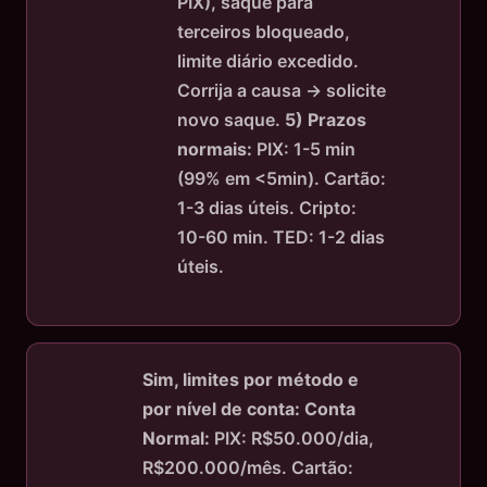
PIX), saque para
terceiros bloqueado,
limite diário excedido.
Corrija a causa → solicite
novo saque.
5) Prazos
normais:
PIX: 1-5 min
(99% em <5min). Cartão:
1-3 dias úteis. Cripto:
10-60 min. TED: 1-2 dias
úteis.
Sim, limites por método e
por nível de conta:
Conta
Normal:
PIX: R$50.000/dia,
R$200.000/mês. Cartão: