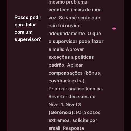
mesmo problema
aconteceu mais de uma
Posso pedir
vez. Se você sente que
para falar
não foi ouvido
com um
adequadamente.
O que
supervisor?
o supervisor pode fazer
a mais:
Aprovar
exceções a políticas
padrão. Aplicar
compensações (bônus,
cashback extra).
Priorizar análise técnica.
Reverter decisões do
Nível 1.
Nível 3
(Gerência):
Para casos
extremos, solicite por
email. Resposta