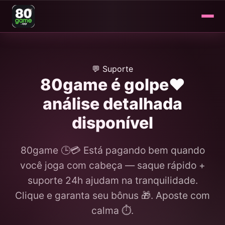
💬 Suporte
80game é golpe❤️
análise detalhada
disponível
80game 🕒💳 Está pagando bem quando
você joga com cabeça — saque rápido +
suporte 24h ajudam na tranquilidade.
Clique e garanta seu bônus 🎁. Aposte com
calma ⏱️.