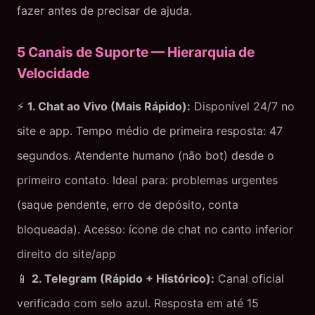
fazer antes de precisar de ajuda.
5 Canais de Suporte — Hierarquia de
Velocidade
⚡
1. Chat ao Vivo (Mais Rápido):
Disponível 24/7 no
site e app. Tempo médio de primeira resposta: 47
segundos. Atendente humano (não bot) desde o
primeiro contato. Ideal para: problemas urgentes
(saque pendente, erro de depósito, conta
bloqueada). Acesso: ícone de chat no canto inferior
direito do site/app
📱
2. Telegram (Rápido + Histórico):
Canal oficial
verificado com selo azul. Resposta em até 15