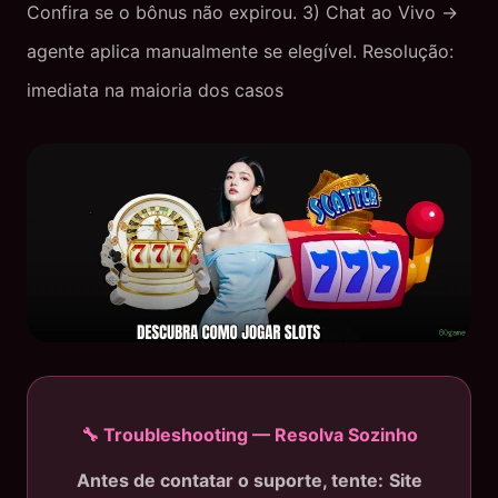
Confira se o bônus não expirou. 3) Chat ao Vivo →
agente aplica manualmente se elegível. Resolução:
imediata na maioria dos casos
🔧 Troubleshooting — Resolva Sozinho
Antes de contatar o suporte, tente:
Site