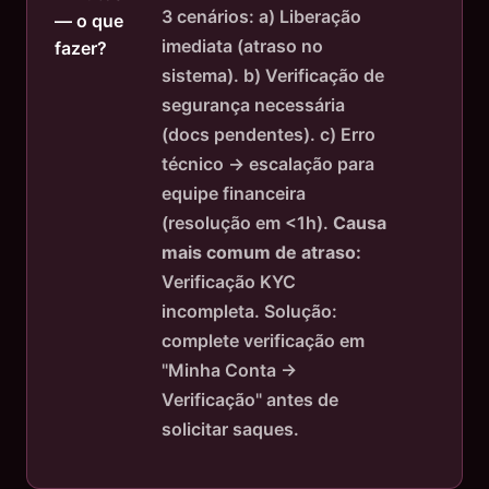
3 cenários: a) Liberação
— o que
imediata (atraso no
fazer?
sistema). b) Verificação de
segurança necessária
(docs pendentes). c) Erro
técnico → escalação para
equipe financeira
(resolução em <1h).
Causa
mais comum de atraso:
Verificação KYC
incompleta. Solução:
complete verificação em
"Minha Conta →
Verificação" antes de
solicitar saques.