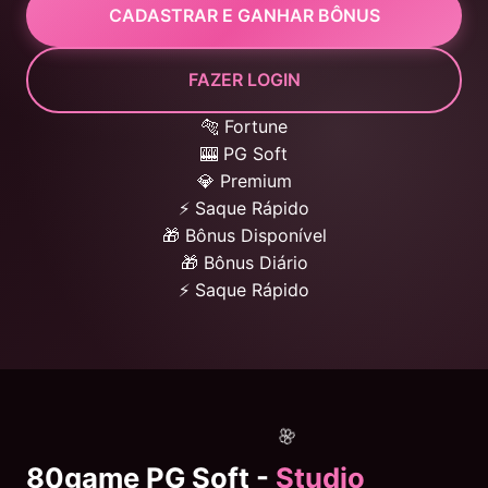
CADASTRAR E GANHAR BÔNUS
FAZER LOGIN
🐅 Fortune
🎰 PG Soft
💎 Premium
⚡ Saque Rápido
🎁 Bônus Disponível
🎁 Bônus Diário
⚡ Saque Rápido
80game PG Soft -
Studio