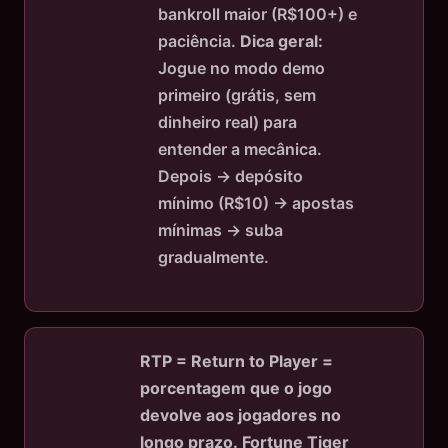
bankroll maior (R$100+) e
paciência.
Dica geral:
Jogue no modo demo
primeiro (grátis, sem
dinheiro real) para
entender a mecânica.
Depois → depósito
mínimo (R$10) → apostas
mínimas → suba
gradualmente.
RTP = Return to Player =
porcentagem que o jogo
devolve aos jogadores no
longo prazo.
Fortune Tiger