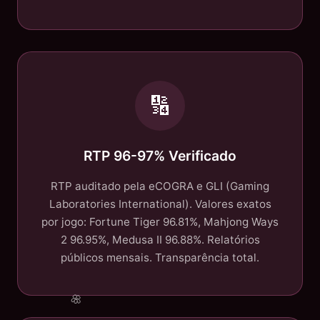
🔢
RTP 96-97% Verificado
RTP auditado pela eCOGRA e GLI (Gaming
Laboratories International). Valores exatos
por jogo: Fortune Tiger 96.81%, Mahjong Ways
2 96.95%, Medusa II 96.88%. Relatórios
públicos mensais. Transparência total.