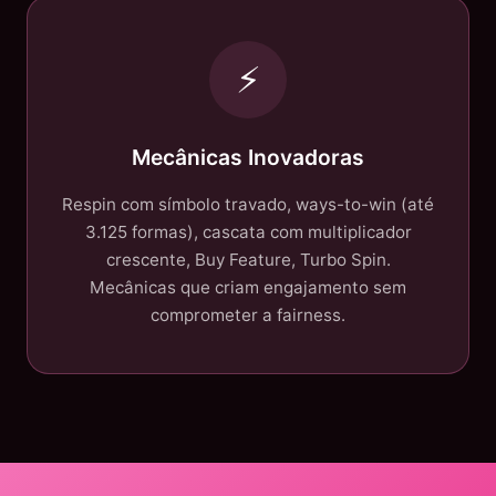
⚡
Mecânicas Inovadoras
Respin com símbolo travado, ways-to-win (até
3.125 formas), cascata com multiplicador
crescente, Buy Feature, Turbo Spin.
Mecânicas que criam engajamento sem
comprometer a fairness.