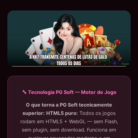
🔧 Tecnologia PG Soft — Motor de Jogo
O que torna a PG Soft tecnicamente
superior:
HTML5 puro:
Todos os jogos
rodam em HTML5 + WebGL — sem Flash,
sem plugin, sem download. Funciona em
qualquer navegador moderno e em