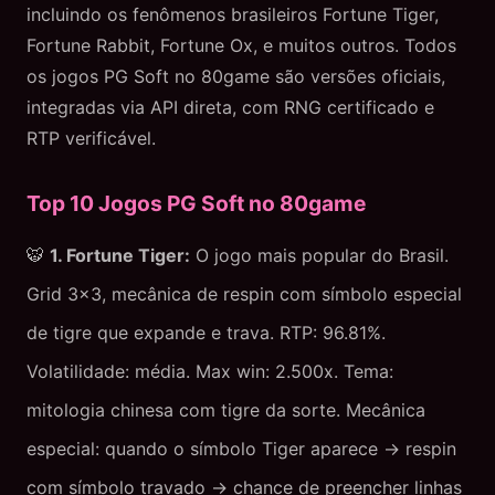
incluindo os fenômenos brasileiros Fortune Tiger,
Fortune Rabbit, Fortune Ox, e muitos outros. Todos
os jogos PG Soft no 80game são versões oficiais,
integradas via API direta, com RNG certificado e
RTP verificável.
Top 10 Jogos PG Soft no 80game
🐯
1. Fortune Tiger:
O jogo mais popular do Brasil.
Grid 3x3, mecânica de respin com símbolo especial
de tigre que expande e trava. RTP: 96.81%.
Volatilidade: média. Max win: 2.500x. Tema:
mitologia chinesa com tigre da sorte. Mecânica
especial: quando o símbolo Tiger aparece → respin
com símbolo travado → chance de preencher linhas