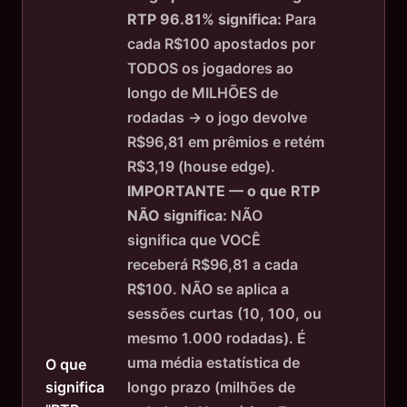
RTP 96.81% significa:
Para
cada R$100 apostados por
TODOS os jogadores ao
longo de MILHÕES de
rodadas → o jogo devolve
R$96,81 em prêmios e retém
R$3,19 (house edge).
IMPORTANTE — o que RTP
NÃO significa:
NÃO
significa que VOCÊ
receberá R$96,81 a cada
R$100. NÃO se aplica a
sessões curtas (10, 100, ou
mesmo 1.000 rodadas). É
uma média estatística de
O que
longo prazo (milhões de
significa