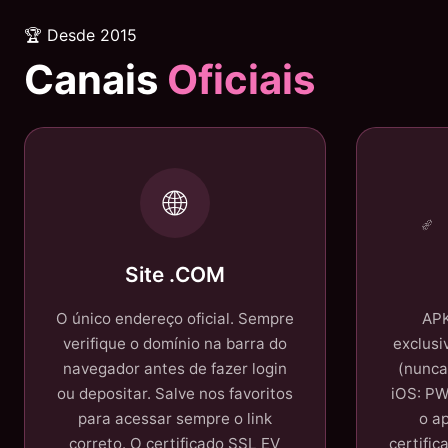
🏆 Desde 2015
Canais
Oficiais
🌐
Site .COM
O único endereço oficial. Sempre
APK
verifique o domínio na barra do
exclusi
navegador antes de fazer login
(nunca 
ou depositar. Salve nos favoritos
iOS: PWA
para acessar sempre o link
o a
correto. O certificado SSL EV
certific