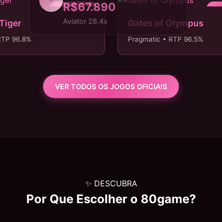
R$67.890
🐯 ORIGINAL
⚡ 
Aviator 28.4x
Tiger
Gates of Olympus
RTP 96.8%
Pragmatic • RTP 96.5%
VER TODOS OS JOGOS OFICIAIS
✨ DESCUBRA
Por Que Escolher o
80game
?