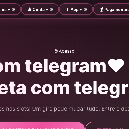
ios ▾
👤 Conta ▾
📱 App ▾
💰 Pagamentos
🌐 Acesso
m telegram❤️ 
reta com teleg
 nas slots! Um giro pode mudar tudo. Entre e desc