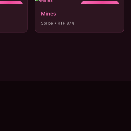
LICENCIADO
💎 PROVABLY FAIR
Mines
Spribe • RTP 97%