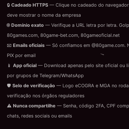
🔒
Cadeado HTTPS
— Clique no cadeado do navegador 
deve mostrar o nome da empresa
🌐
Domínio exato
— Verifique a URL letra por letra. Gol
80games.com, 80game-bet.com, 80gameoficial.net
📧
Emails oficiais
— Só confiamos em @80game.com. N
PIX por email
📱
App oficial
— Download apenas pelo site oficial ou l
por grupos de Telegram/WhatsApp
🛡️
Selo de verificação
— Logo eCOGRA e MGA no rodap
verificação nos órgãos reguladores
⚠️
Nunca compartilhe
— Senha, código 2FA, CPF compl
chats, redes sociais ou emails