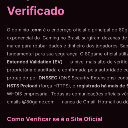
Verificado
O domínio
.com
é o endereço oficial e principal do 8
exponencial do iGaming no Brasil, surgiram dezenas d
marca para roubar dados e dinheiro dos jogadores. Sabe
fundamental para sua segurança. O 80game oficial util
Extended Validation (EV)
— o nível mais alto de verif
proprietária é auditada e confirmada pela autoridade ce
protegido por
DNSSEC
(DNS Security Extensions) cont
HSTS Preload
(força HTTPS), e
registrado há mais de 
WHOIS empresarial. Todas as comunicações oficiais v
emails @80game.com — nunca de Gmail, Hotmail ou dom
Como Verificar se é o Site Oficial