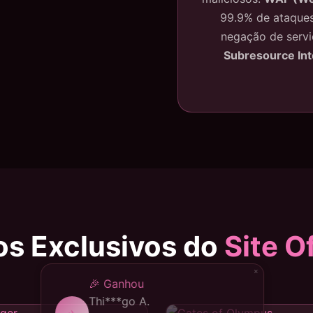
99.9% de ataque
negação de servi
Subresource Int
os Exclusivos do
Site Of
×
🎉 Ganhou
Thi***go A.
✈️