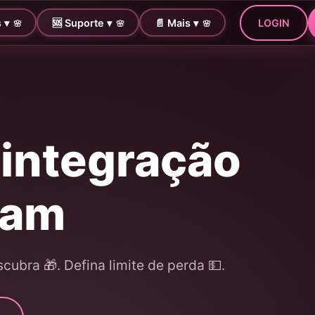
 ▾
🆘 Suporte ▾
📄 Mais ▾
LOGIN
integração
ram
ubra 🎁. Defina limite de perda 💵.