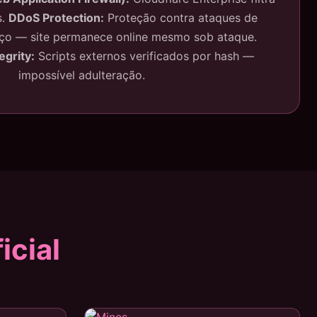
s.
DDoS Protection:
Proteção contra ataques de
ço — site permanece online mesmo sob ataque.
egrity:
Scripts externos verificados por hash —
impossível adulteração.
icial