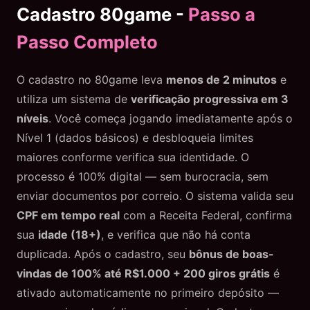
Cadastro 80game -
Passo a
Passo Completo
O cadastro no 80game leva
menos de 2 minutos
e
utiliza um sistema de
verificação progressiva em 3
níveis
. Você começa jogando imediatamente após o
Nível 1 (dados básicos) e desbloqueia limites
maiores conforme verifica sua identidade. O
processo é 100% digital — sem burocracia, sem
enviar documentos por correio. O sistema valida seu
CPF em tempo real
com a Receita Federal, confirma
sua
idade (18+)
, e verifica que não há conta
duplicada. Após o cadastro, seu
bônus de boas-
vindas de 100% até R$1.000 + 200 giros grátis
é
ativado automaticamente no primeiro depósito —