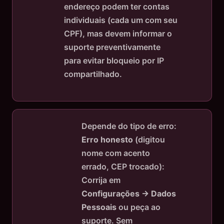
endereço podem ter contas
individuais (cada um com seu
CPF), mas devem informar o
suporte preventivamente
para evitar bloqueio por IP
compartilhado.
Depende do tipo de erro:
Erro honesto
(digitou
nome com acento
errado, CEP trocado):
Corrija em
Configurações → Dados
Pessoais
ou peça ao
suporte. Sem