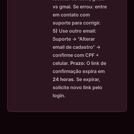
vs gmai. Se errou: entre
em contato com
suporte para corrigir.
5)
Use outro email:
Suporte → "Alterar
email de cadastro" →
confirme com CPF +
celular.
Prazo:
O link de
confirmação expira em
24 horas
. Se expirar,
solicite novo link pelo
login.