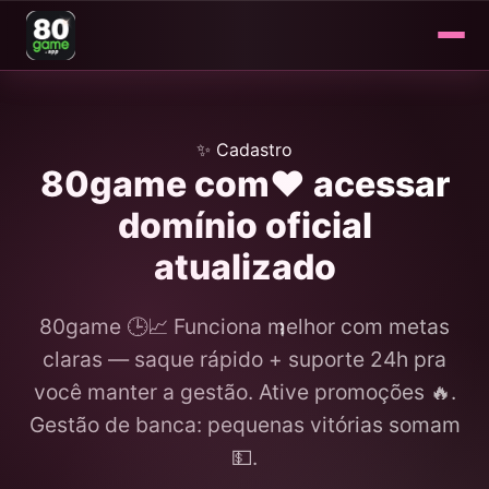
✨ Cadastro
80game com❤️ acessar
domínio oficial
atualizado
80game 🕒📈 Funciona melhor com metas
claras — saque rápido + suporte 24h pra
você manter a gestão. Ative promoções 🔥.
Gestão de banca: pequenas vitórias somam
💵.