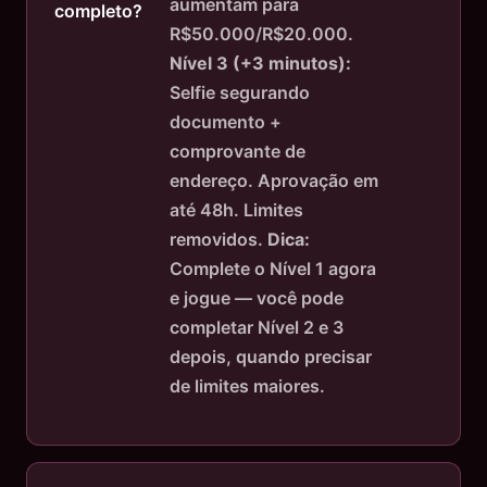
aumentam para
completo?
R$50.000/R$20.000.
Nível 3 (+3 minutos):
Selfie segurando
documento +
comprovante de
endereço. Aprovação em
até 48h. Limites
removidos.
Dica:
Complete o Nível 1 agora
e jogue — você pode
completar Nível 2 e 3
depois, quando precisar
de limites maiores.