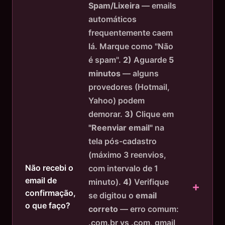
Spam/Lixeira
— emails
automáticos
frequentemente caem
lá. Marque como "Não
é spam".
2)
Aguarde
5
minutos
— alguns
provedores (Hotmail,
Yahoo) podem
demorar.
3)
Clique em
"Reenviar email"
na
tela pós-cadastro
(máximo 3 reenvios,
Não recebi o
com intervalo de 1
email de
minuto).
4)
Verifique
confirmação,
se digitou o
email
o que faço?
correto
— erro comum:
.com.br vs .com, gmail