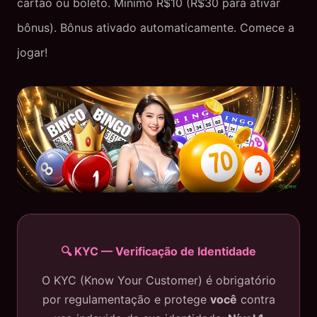
cartão ou boleto. Mínimo R$10 (R$30 para ativar
bônus). Bônus ativado automaticamente. Comece a
jogar!
🔍 KYC — Verificação de Identidade
O KYC (Know Your Customer) é obrigatório
por regulamentação e protege
você
contra