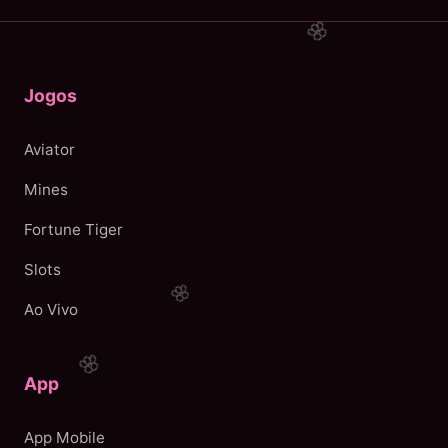
Jogos
Aviator
Mines
Fortune Tiger
Slots
Ao Vivo
App
App Mobile