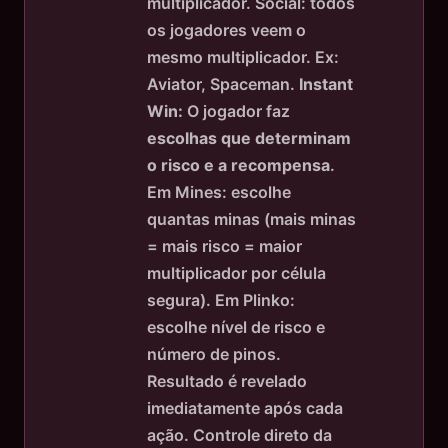
multiplicador. Social: todos
os jogadores veem o
mesmo multiplicador. Ex:
Aviator, Spaceman.
Instant
Win:
O jogador faz
escolhas que determinam
o risco e a recompensa
.
Em Mines: escolhe
quantas minas (mais minas
= mais risco = maior
multiplicador por célula
segura). Em Plinko:
escolhe nível de risco e
número de pinos.
Resultado é revelado
imediatamente após cada
ação. Controle direto da