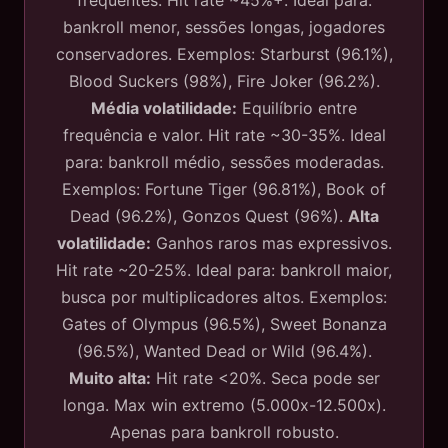
frequentes. Hit rate ~45%+. Ideal para:
bankroll menor, sessões longas, jogadores
conservadores. Exemplos: Starburst (96.1%),
Blood Suckers (98%), Fire Joker (96.2%).
Média volatilidade:
Equilíbrio entre
frequência e valor. Hit rate ~30-35%. Ideal
para: bankroll médio, sessões moderadas.
Exemplos: Fortune Tiger (96.81%), Book of
Dead (96.2%), Gonzos Quest (96%).
Alta
volatilidade:
Ganhos raros mas expressivos.
Hit rate ~20-25%. Ideal para: bankroll maior,
busca por multiplicadores altos. Exemplos:
Gates of Olympus (96.5%), Sweet Bonanza
(96.5%), Wanted Dead or Wild (96.4%).
Muito alta:
Hit rate <20%. Seca pode ser
longa. Max win extremo (5.000x-12.500x).
Apenas para bankroll robusto.