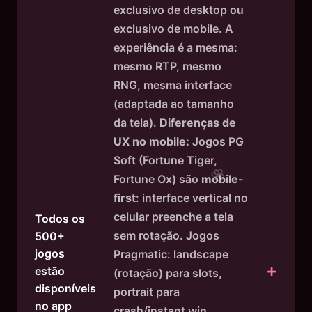
exclusivo de desktop ou
exclusivo de mobile. A
experiência é a mesma:
mesmo RTP, mesmo
RNG, mesma interface
(adaptada ao tamanho
da tela).
Diferenças de
UX no mobile:
Jogos PG
Soft (Fortune Tiger,
Fortune Ox) são
mobile-
first
: interface vertical no
celular preenche a tela
Todos os
sem rotação. Jogos
500+
jogos
Pragmatic: landscape
estão
(rotação) para slots,
disponíveis
portrait para
no app
crash/instant win.