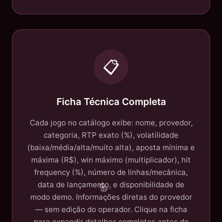
📋
Ficha Técnica Completa
Cada jogo no catálogo exibe: nome, provedor,
categoria, RTP exato (%), volatilidade
(baixa/média/alta/muito alta), aposta mínima e
máxima (R$), win máximo (multiplicador), hit
frequency (%), número de linhas/mecânica,
data de lançamento, e disponibilidade de
modo demo. Informações diretas do provedor
— sem edição do operador. Clique na ficha
para expandir detalhes completos antes de