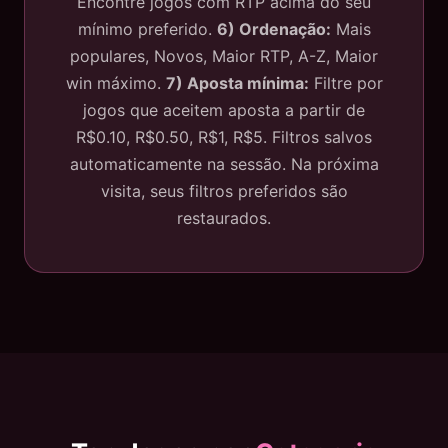
Encontre jogos com RTP acima do seu
mínimo preferido.
6) Ordenação:
Mais
populares, Novos, Maior RTP, A-Z, Maior
win máximo.
7) Aposta mínima:
Filtre por
jogos que aceitem aposta a partir de
R$0.10, R$0.50, R$1, R$5. Filtros salvos
automaticamente na sessão. Na próxima
visita, seus filtros preferidos são
restaurados.