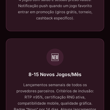
Notificação push quando um jogo favorito
entrar em promoção (giros grátis, torneio,
cashback específico).
🆕
8-15 Novos Jogos/Mês
Lançamentos semanais de todos os
provedores parceiros. Critérios de inclusão:
RTP ≥95%, certificação RNG ativa,
compatibilidade mobile, qualidade gráfica.
Badge "Novo" por 14 dias. Alguns lançamentos