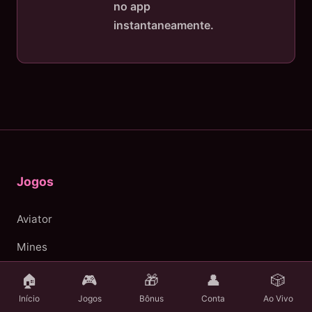
no app
instantaneamente.
Jogos
Aviator
Mines
Fortune Tiger
🏠
🎮
🎁
👤
🎲
Início
Jogos
Bônus
Conta
Ao Vivo
Slots