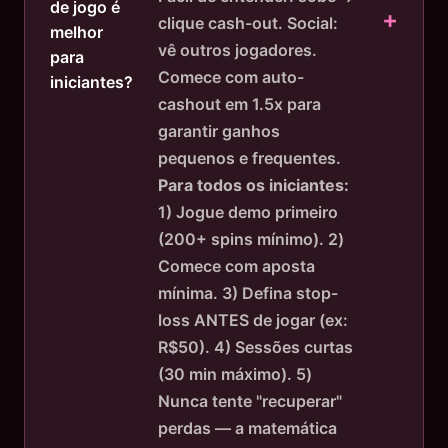
de jogo é
clique cash-out. Social:
melhor
vê outros jogadores.
para
Comece com auto-
iniciantes?
cashout em 1.5x para
garantir ganhos
pequenos e frequentes.
Para todos os iniciantes:
1) Jogue demo primeiro
(200+ spins mínimo). 2)
Comece com aposta
mínima. 3) Defina stop-
loss ANTES de jogar (ex:
R$50). 4) Sessões curtas
(30 min máximo). 5)
Nunca tente "recuperar"
perdas — a matemática