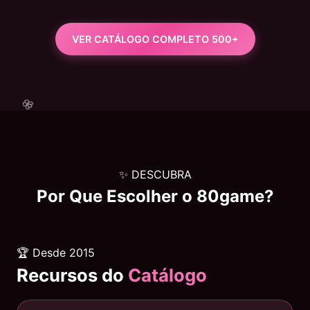
VER CATÁLOGO COMPLETO 500+
✨ DESCUBRA
Por Que Escolher o
80game
?
🏆 Desde 2015
Recursos do
Catálogo