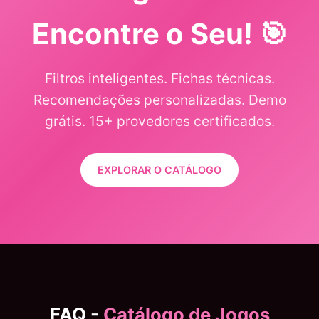
Encontre o Seu! 🎯
Filtros inteligentes. Fichas técnicas.
Recomendações personalizadas. Demo
grátis. 15+ provedores certificados.
EXPLORAR O CATÁLOGO
FAQ -
Catálogo de Jogos