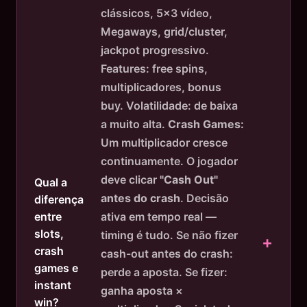
clássicos, 5x3 vídeo,
Megaways, grid/cluster,
jackpot progressivo.
Features: free spins,
multiplicadores, bonus
buy. Volatilidade: de baixa
a muito alta.
Crash Games:
Um multiplicador cresce
continuamente. O jogador
deve clicar
"Cash Out"
Qual a
antes do crash
. Decisão
diferença
entre
ativa em tempo real —
slots,
timing é tudo. Se não fizer
crash
cash-out antes do crash:
games e
perde a aposta. Se fizer:
instant
ganha aposta ×
win?