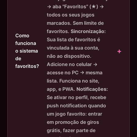
→ aba "Favoritos" (★) →
todos os seus jogos
marcados. Sem limite de
favoritos.
Sincronização:
Como
Sua lista de favoritos é
funciona
vinculada à sua conta,
o sistema
não ao dispositivo.
de
Adicione no celular →
favoritos?
acesse no PC → mesma
lista. Funciona no site,
app, e PWA.
Notificações:
Se ativar no perfil, recebe
push notification quando
um jogo favorito: entrar
em promoção de giros
grátis, fazer parte de