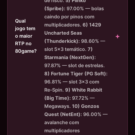
de risco.
5) Plinko
(Spribe):
97.00% — bolas
caindo por pinos com
Qual
multiplicadores.
6) 1429
jogo tem
Uncharted Seas
o maior
(Thunderkick):
98.60% —
RTP no
slot 5x3 temático.
7)
80game?
Starmania (NextGen):
97.87% — slot de estrelas.
8) Fortune Tiger (PG Soft):
96.81% — slot 3x3 com
Re-Spin.
9) White Rabbit
(Big Time):
97.72% —
Megaways.
10) Gonzos
Quest (NetEnt):
96.00% —
avalanche com
multiplicadores