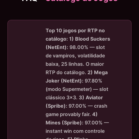
Top 10 jogos por RTP no
catálogo:
1) Blood Suckers
(NetEnt):
98.00% — slot
de vampiros, volatilidade
baixa, 25 linhas. O maior
RTP do catálogo.
2) Mega
Joker (NetEnt):
97.80%
(modo Supermeter) — slot
clássico 3x3.
3) Aviator
(Spribe):
97.00% — crash
game provably fair.
4)
Mines (Spribe):
97.00% —
instant win com controle