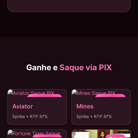
Ganhe e
Saque via PIX
✈️ SAQUE 3MIN
💎 R$0 TAXA
Aviator
Mines
Spribe • RTP 97%
Spribe • RTP 97%