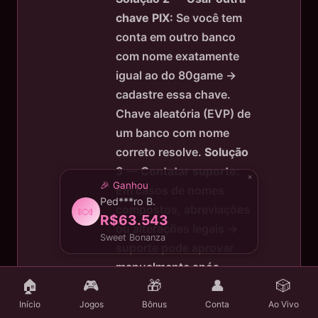
chave PIX:
Se você tem
conta em outro banco
com nome exatamente
igual ao do 80game →
cadastre essa chave.
Chave aleatória (EVP) de
um banco com nome
correto resolve.
Solução
3 — Contatar suporte:
×
🎉 Ganhou
Em casos de nomes
Ped***ro B.
🍬
compostos, abreviações
R$63.543
ou alterações legais →
Sweet Bonanza
suporte pode aprovar
manualmente após
🏠
🎮
🎁
👤
🎲
verificação documental.
Início
Jogos
Bônus
Conta
Ao Vivo