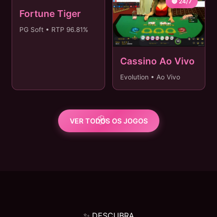
🐯 R$20 MIN
🔴 24/7
Fortune Tiger
PG Soft • RTP 96.81%
Cassino Ao Vivo
Evolution • Ao Vivo
VER TODOS OS JOGOS
✨ DESCUBRA