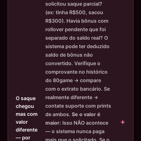
solicitou saque parcial?
(ex: tinha R$500, sacou
R$300). Havia bônus com
rollover pendente que foi
separado do saldo real? O
sistema pode ter deduzido
saldo de bônus não
convertido. Verifique o
comprovante no histórico
do 80game → compare
com o extrato bancário. Se
realmente diferente →
O saque
contate suporte com prints
chegou
mas com
de ambos.
Se o valor é
valor
maior:
Isso NÃO acontece
diferente
— o sistema nunca paga
— por
mais que o solicitado. Se o