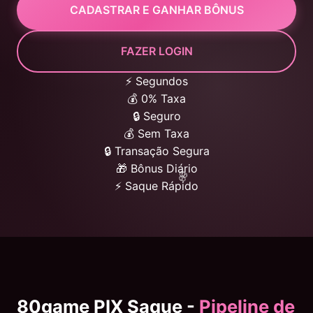
CADASTRAR E GANHAR BÔNUS
FAZER LOGIN
⚡ Segundos
💰 0% Taxa
🔒 Seguro
💰 Sem Taxa
🔒 Transação Segura
🎁 Bônus Diário
⚡ Saque Rápido
80game PIX Saque -
Pipeline de