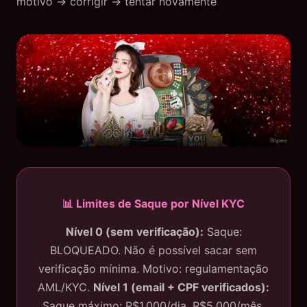
motivo → corrigir → tentar novamente
📊 Limites de Saque por Nível KYC
Nível 0 (sem verificação):
Saque:
BLOQUEADO. Não é possível sacar sem
verificação mínima. Motivo: regulamentação
AML/KYC.
Nível 1 (email + CPF verificados):
Saque máximo: R$1.000/dia, R$5.000/mês.