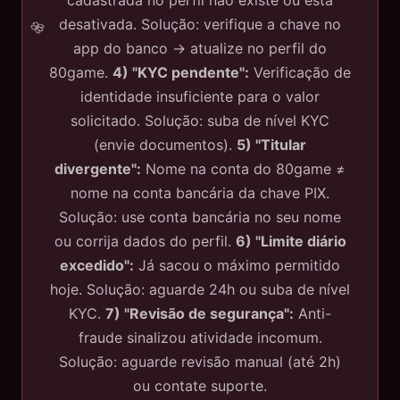
cadastrada no perfil não existe ou está
desativada. Solução: verifique a chave no
app do banco → atualize no perfil do
80game.
4) "KYC pendente":
Verificação de
identidade insuficiente para o valor
solicitado. Solução: suba de nível KYC
(envie documentos).
5) "Titular
divergente":
Nome na conta do 80game ≠
nome na conta bancária da chave PIX.
Solução: use conta bancária no seu nome
ou corrija dados do perfil.
6) "Limite diário
excedido":
Já sacou o máximo permitido
hoje. Solução: aguarde 24h ou suba de nível
KYC.
7) "Revisão de segurança":
Anti-
fraude sinalizou atividade incomum.
Solução: aguarde revisão manual (até 2h)
ou contate suporte.