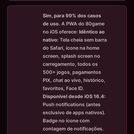
Sim, para 99% dos casos
de uso.
A PWA do 80game
no iOS oferece:
Idêntico ao
nativo:
Tela cheia sem barra
do Safari, ícone na home
screen, splash screen no
carregamento, todos os
500+ jogos, pagamentos
PIX, chat ao vivo, histórico,
favoritos, Face ID.
Disponível desde iOS 16.4:
Push notifications (antes
exclusivo de apps nativos).
Badge no ícone com
contagem de notificações.