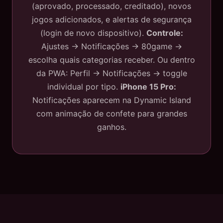
(aprovado, processado, creditado), novos
jogos adicionados, e alertas de segurança
(login de novo dispositivo).
Controle:
Ajustes → Notificações → 80game →
escolha quais categorias receber. Ou dentro
da PWA: Perfil → Notificações → toggle
individual por tipo.
iPhone 15 Pro:
Notificações aparecem na Dynamic Island
com animação de confete para grandes
ganhos.