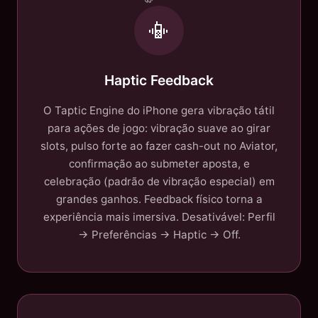
📳
Haptic Feedback
O Taptic Engine do iPhone gera vibração tátil
para ações de jogo: vibração suave ao girar
slots, pulso forte ao fazer cash-out no Aviator,
confirmação ao submeter aposta, e
celebração (padrão de vibração especial) em
grandes ganhos. Feedback físico torna a
experiência mais imersiva. Desativável: Perfil
→ Preferências → Haptic → Off.