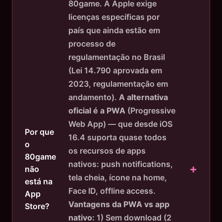
80game. A Apple exige
licenças específicas por
país que ainda estão em
processo de
regulamentação no Brasil
(Lei 14.790 aprovada em
2023, regulamentação em
andamento).
A alternativa
oficial é a PWA
(Progressive
Web App) — que desde iOS
Por que
16.4 suporta quase todos
o
os recursos de apps
80game
nativos: push notifications,
não
tela cheia, ícone na home,
está na
Face ID, offline access.
App
Vantagens da PWA vs app
Store?
nativo:
1) Sem download (2