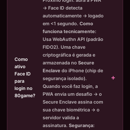
→ Face ID detecta
automaticamente → logado
em <1 segundo.
Como
funciona tecnicamente:
Usa WebAuthn API (padrão
FIDO2). Uma chave
criptográfica é gerada e
Como
armazenada no
Secure
ativo
Enclave
do iPhone (chip de
Face ID
segurança isolado).
para
Quando você faz login, a
login no
PWA envia um desafio → o
80game?
Secure Enclave assina com
sua chave biométrica → o
servidor valida a
assinatura.
Segurança: