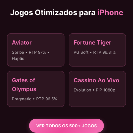
Jogos Otimizados para
iPhone
Aviator
Fortune Tiger
✈️ DYNAMIC ISLAND
🐯 PORTRAIT MODE
Spribe • RTP 97% •
PG Soft • RTP 96.81%
Haptic
Gates of
Cassino Ao Vivo
⚡ 60 FPS
🔴 PICTURE-IN-PICTURE
Olympus
Evolution • PiP 1080p
Pragmatic • RTP 96.5%
VER TODOS OS 500+ JOGOS