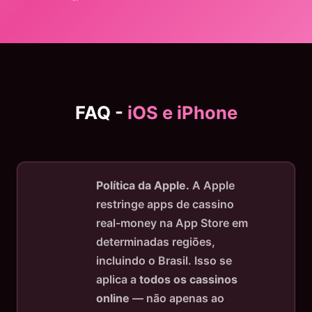
FAQ -
iOS e iPhone
Política da Apple.
A Apple
restringe apps de cassino
real-money na App Store em
determinadas regiões,
incluindo o Brasil. Isso se
aplica a
todos os cassinos
online
— não apenas ao