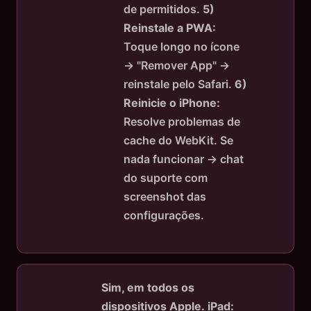
de permitidos.
5)
Reinstale a PWA:
Toque longo no ícone
→ "Remover App" →
reinstale pelo Safari.
6)
Reinicie o iPhone:
Resolve problemas de
cache do WebKit. Se
nada funcionar → chat
do suporte com
screenshot das
configurações.
Sim, em todos os
dispositivos Apple.
iPad: