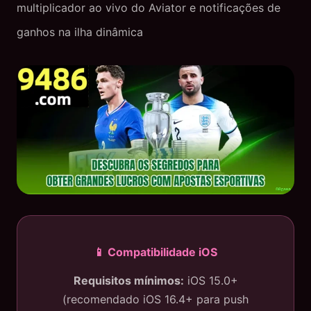
multiplicador ao vivo do Aviator e notificações de
ganhos na ilha dinâmica
📱 Compatibilidade iOS
Requisitos mínimos:
iOS 15.0+
(recomendado iOS 16.4+ para push