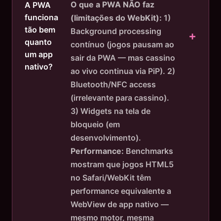
O que a PWA NÃO faz
A PWA
funciona
(limitações do WebKit):
1)
tão bem
Background processing
quanto
contínuo (jogos pausam ao
um app
sair da PWA — mas cassino
nativo?
ao vivo continua via PiP). 2)
Bluetooth/NFC access
(irrelevante para cassino).
3) Widgets na tela de
bloqueio (em
desenvolvimento).
Performance:
Benchmarks
mostram que jogos HTML5
no Safari/WebKit têm
performance equivalente a
WebView de app nativo —
mesmo motor, mesma