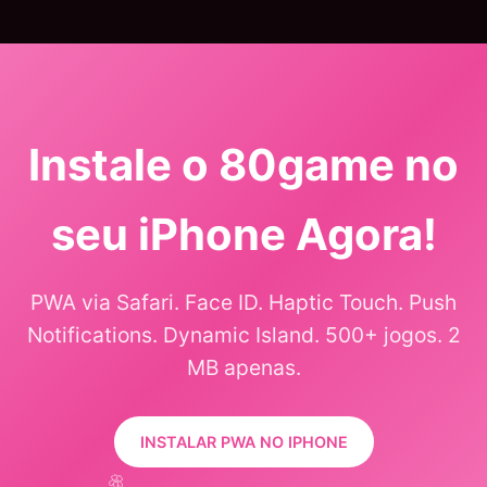
Instale o 80game no
seu iPhone Agora!
PWA via Safari. Face ID. Haptic Touch. Push
Notifications. Dynamic Island. 500+ jogos. 2
MB apenas.
INSTALAR PWA NO IPHONE