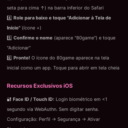
seta para cima ↑) na barra inferior do Safari
4️⃣
Role para baixo e toque "Adicionar à Tela de
Início"
(ícone +)
5️⃣
Confirme o nome
(aparece "80game") e toque
"Adicionar"
6️⃣
Pronto!
O ícone do 80game aparece na tela
inicial como um app. Toque para abrir em tela cheia
Recursos Exclusivos iOS
🔐
Face ID / Touch ID:
Login biométrico em <1
segundo via WebAuthn. Sem digitar senha.
Configuração: Perfil → Segurança → Ativar